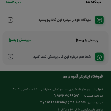
دیدگاه ها
0 دیدگاه ها
دیدگاه خود را درباره این کالا بنویسید
پرسش و پاسخ
0 پرسش و پاسخ
شما هم درباره این کالا پرسش ثبت کنید
شیراز, خیابان فخرآباد شرقی, مجتمع تجاری فخرآباد, طبقه همکف, پلاک ۴۰
خدمات مشتریان
"09173359659"
آدرس ایمیل
mycoffeeiran@gmail.com
ساعت پاسخگویی 10 الی 13 و 18 الی 21