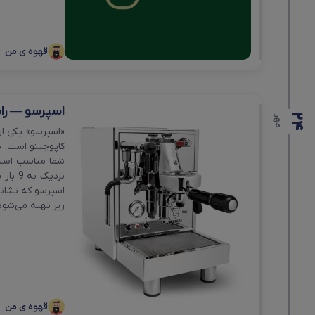
پیچر
ناک باکس
قهوه ی من
همزن
اسپرسو — راه
استند پرتاف
24
مهر
«اسپرسو» یکی از
کاپوچینو است. 
ترازو
شما مناسب است 
هیتر برقی
اسپرسو که نشانه
ریز تهیه می‌شود، 
قهوه ی من