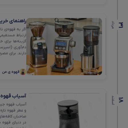
راهنمای خرید
مرداد
31
اگر به قهوه‌ی ت
ارتباط مستقیمی 
گزینه‌ها برای 
دارند. برای مصرف روز
قهوه ی من
آسیاب قهوه جیم
اسفند
18