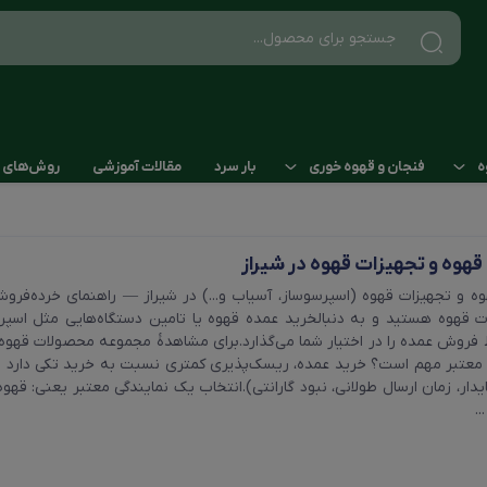
ه
فنجان و قهوه خوری
بار سرد
مقالات آموزشی
روش‌های ا
ی سایز 51
فنجان و کاپ
سو ساز نیمه صنعتی
هوه و تجهیزات قهوه در شیراز
ماگ
ه صنعتی و صنعتی سایز 58
سو ساز خانگی
و تجهیزات قهوه (اسپرسوساز، آسیاب و...) در شیراز — راهنمای خرده‌فروشان
ت قهوه هستید و به دنبالخرید عمده قهوه یا تامین دستگاه‌هایی مثل اسپرس
پات
روش عمده را در اختیار شما می‌گذارد.برای مشاهدهٔ مجموعه محصولات قهوه م
معتبر مهم است؟ خرید عمده، ریسک‌پذیری کمتری نسبت به خرید تکی دارد اما د
ایدار، زمان ارسال طولانی، نبود گارانتی).انتخاب یک نمایندگی معتبر یعنی: ق
.