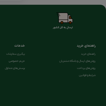
اسپرسو ساز خانگی
اسپرسو ساز نیمه صنعتی
موکاپات
ارسال به کل کشور
ترک ساز
دله عربی
راهنمای خرید
خدمات
فرنچ پرس
راهنمای خرید
پیگیری سفارشات
شیشه یدکی فرنچ پرس
روش‌های ارسال و باشگاه مشتریان
حریم خصوصی
قهوه ساز مسافرتی
روش‌های پرداخت
پرسش‌های متداول
نسل سوم
شرایط و قوانین
ایرو پرس
سایفون
کمکس
وی شصت