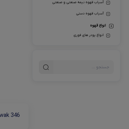
آسیاب قهوه نیمه صنعتی و صنعتی
پیچر
آسیاب قهوه دستی
ناک باکس
انواع قهوه
همزن
انواع پودر های فوری
استند پرتاف
قهوه اسپرسو
قهوه های ربوستا
ترازو
قهوه های عربیکا
هیتر برقی
میکس ها
قهوه ترک
قهوه فرانسه
قهوه های فوری
uwak 346
انواع قهوه ساز
اسپرسو ساز