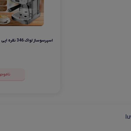
اسپرسوساز لواک 346 نقره ایی
یلتر
ناموجو
l