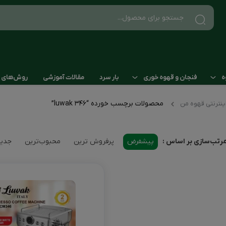
ه
فنجان و قهوه خوری
بار سرد
مقالات آموزشی
روش‌های ا
محصولات برچسب خورده “luwak 346”
ینترنتی قهوه من
ی سایز 51
فنجان و کاپ
سو ساز نیمه صنعتی
ماگ
ه صنعتی و صنعتی سایز 58
سو ساز خانگی
پیشفرض
پرفروش ترین
محبوب‌ترین
جدید
رتب‌سازی بر اساس :
پات