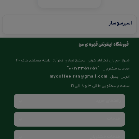
اسپرسوساز
شیراز, خیابان فخرآباد شرقی, مجتمع تجاری فخرآباد, طبقه همکف, پلاک ۴۰
خدمات مشتریان
"09173359659"
آدرس ایمیل
mycoffeeiran@gmail.com
ساعت پاسخگویی 10 الی 13 و 18 الی 21
راهنمای خرید
خدمات
خدمات مشتریان