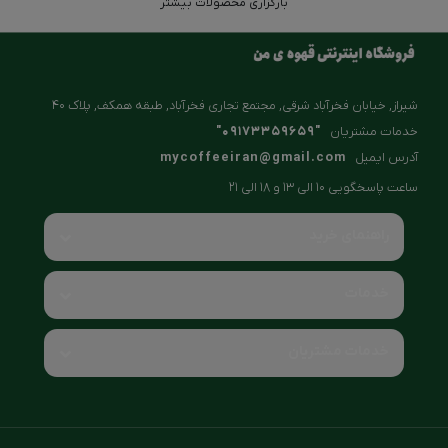
بارگزاری محصولات بیشتر
شیراز, خیابان فخرآباد شرقی, مجتمع تجاری فخرآباد, طبقه همکف, پلاک ۴۰
خدمات مشتریان
"09173359659"
آدرس ایمیل
mycoffeeiran@gmail.com
ساعت پاسخگویی 10 الی 13 و 18 الی 21
راهنمای خرید
خدمات
خدمات مشتریان