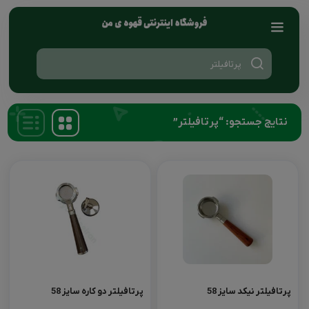
Products
search
نتایج جستجو: “پرتافیلتر”
پرتافیلتر نیکد سایز 58
پرتافیلتر دو کاره سایز 58