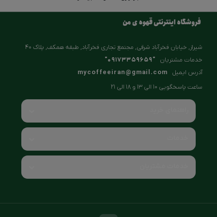
شیراز, خیابان فخرآباد شرقی, مجتمع تجاری فخرآباد, طبقه همکف, پلاک ۴۰
خدمات مشتریان
"09173359659"
آدرس ایمیل
mycoffeeiran@gmail.com
ساعت پاسخگویی 10 الی 13 و 18 الی 21
راهنمای خرید
خدمات
خدمات مشتریان